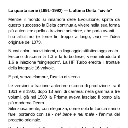
La quarta serie (1991–1992) — L’ultima Delta “civile”
Mentre il mondo si innamora delle Evoluzione, spinta
da
questo successo
la Delta continua a vivere nella sua forma
più autentica: quella a trazione anteriore, che porta avanti —
fino all’ultimo (e
forse fin troppo a lungo,
ndr
)
— l’idea
originale del 1979.
Nuovi colori, nuovi interni, un linguaggio stilistico aggiornato.
Escono di scena la 1.3 e la turbodiesel, viene introdotto il
1.6 a iniezione “singlepoint”. La HF Turbo eredita il frontale
della integrale 16 valvole.
E poi, senza clamore, l’uscita di scena.
Le versioni a trazione anteriore escono di produzione tra il
1991 e il 1992, dopo 13 anni di carriera
:
nella gamma a tre
volumi, già nel
1989
la Prisma aveva lasciato il posto alla
più moderna Dedra.
Silenziosamente, con eleganza, come solo le Lancia sanno
fare, portando con sé -
nel bene e nel male
- l’anima del
progetto originale.