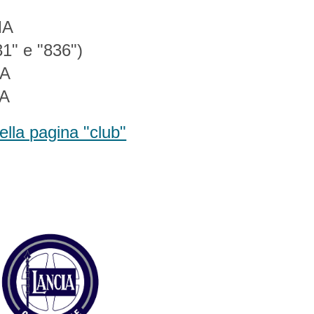
MA
" e "836")
A
A
ella pagina "club"