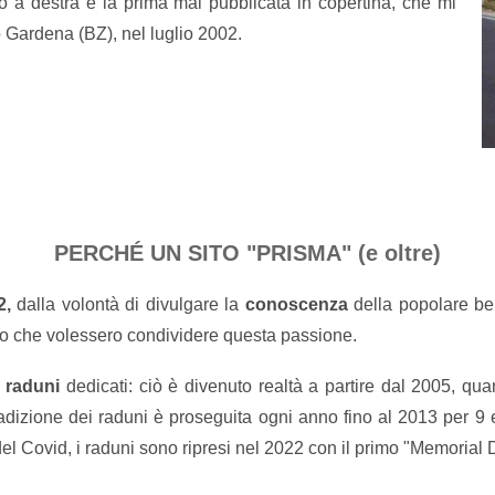
oto a destra è la prima mai pubblicata in copertina, che mi
o Gardena (BZ), nel luglio 2002.
PERCHÉ UN SITO "PRISMA" (e oltre)
2,
dalla volontà di divulgare la
conoscenza
della popolare ber
llo che volessero condividere questa passione.
e
raduni
dedicati: ciò è divenuto realtà a partire dal 2005, qu
radizione dei raduni è proseguita ogni anno fino al 2013 per 9 
l Covid, i raduni sono ripresi nel 2022 con il primo "Memorial 