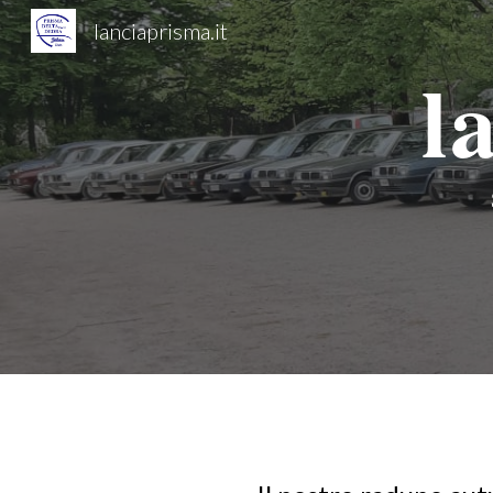
lanciaprisma.it
Sk
l