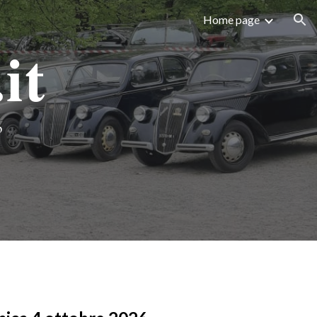
Home page
ion
it
b