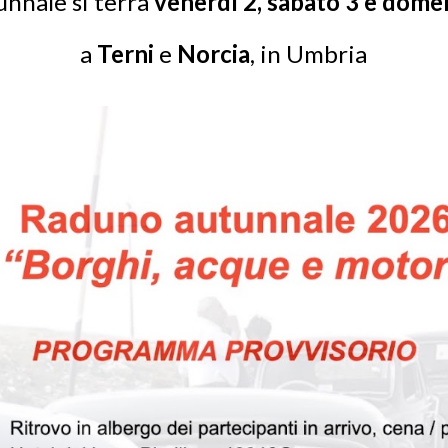
unnale si terrà
venerdì 2,
sabato 3 e dome
a
Terni
e
Norcia
,
in Umbria