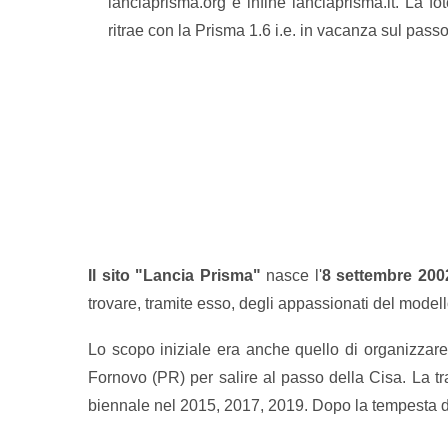
lanciaprisma.org e infine lanciaprisma.it. La f
ritrae con la Prisma 1.6 i.e. in vacanza sul pass
Il sito "Lancia Prisma"
nasce l'
8
settembre 200
trovare, tramite esso, degli appassionati del mode
Lo scopo iniziale era anche quello di organizzar
Fornovo (PR) per salire al passo della Cisa. La t
biennale nel 2015, 2017, 2019. Dopo la tempesta de